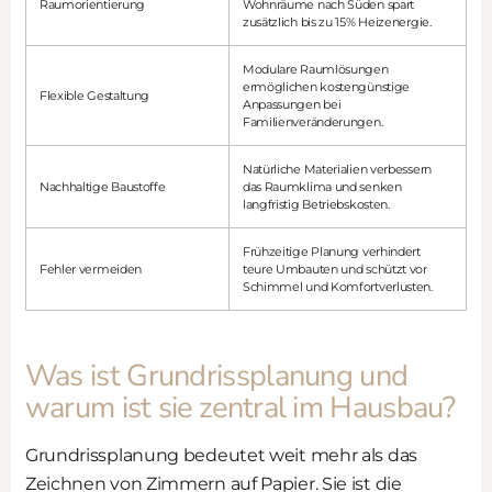
Raumorientierung
Wohnräume nach Süden spart
zusätzlich bis zu 15% Heizenergie.
Modulare Raumlösungen
ermöglichen kostengünstige
Flexible Gestaltung
Anpassungen bei
Familienveränderungen.
Natürliche Materialien verbessern
Nachhaltige Baustoffe
das Raumklima und senken
langfristig Betriebskosten.
Frühzeitige Planung verhindert
Fehler vermeiden
teure Umbauten und schützt vor
Schimmel und Komfortverlusten.
Was ist Grundrissplanung und
warum ist sie zentral im Hausbau?
Grundrissplanung bedeutet weit mehr als das
Zeichnen von Zimmern auf Papier. Sie ist die