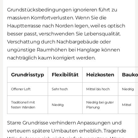
Grundstücksbedingungen ignorieren führt zu
massiven Komfortverlusten. Wenn Sie die
Hauptterrasse nach Norden legen, weil es optisch
besser passt, verschwenden Sie Lebensqualität.
Verschattung durch Nachbargebäude oder
ungünstige Raumhöhen bei Hanglage können
nachträglich kaum korrigiert werden.
Grundrisstyp
Flexibilität
Heizkosten
Bauko
Offener Loft
Sehr hoch
Mittel bis hoch
Niedrig
Traditionell mit
Niedrig bei guter
Niedrig
Mittel
festen Wänden
Planung
Starre Grundrisse verhindern Anpassungen und
verteuern spätere Umbauten erheblich. Tragende