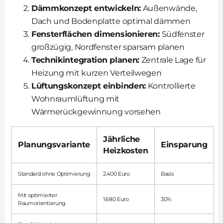
Dämmkonzept entwickeln:
Außenwände,
Dach und Bodenplatte optimal dämmen
Fensterflächen dimensionieren:
Südfenster
großzügig, Nordfenster sparsam planen
Technikintegration planen:
Zentrale Lage für
Heizung mit kurzen Verteilwegen
Lüftungskonzept einbinden:
Kontrollierte
Wohnraumlüftung mit
Wärmerückgewinnung vorsehen
Jährliche
Planungsvariante
Einsparung
Heizkosten
Standard ohne Optimierung
2.400 Euro
Basis
Mit optimierter
1.680 Euro
30%
Raumorientierung