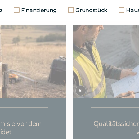
z
Finanzierung
Grundstück
Hau
AI
m sie vor dem
Qualitätssich
idet