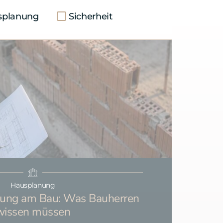
splanung
Sicherheit
Hausplanung
erung am Bau: Was Bauherren
wissen müssen