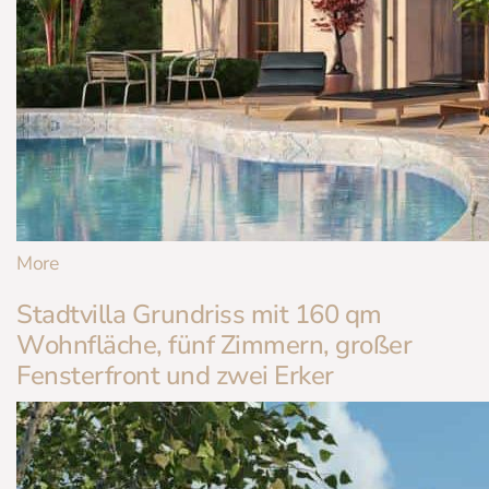
More
Stadtvilla Grundriss mit 160 qm
Wohnfläche, fünf Zimmern, großer
Fensterfront und zwei Erker