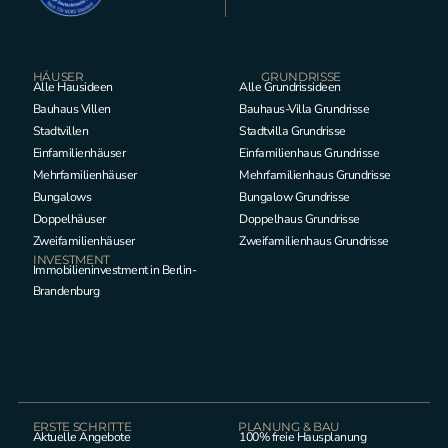
HÄUSER
GRUNDRISSE
Alle Hausideen
Alle Grundrissideen
Bauhaus Villen
Bauhaus-Villa Grundrisse
Stadtvillen
Stadtvilla Grundrisse
Einfamilienhäuser
Einfamilienhaus Grundrisse
Mehrfamilienhäuser
Mehrfamilienhaus Grundrisse
Bungalows
Bungalow Grundrisse
Doppelhäuser
Doppelhaus Grundrisse
Zweifamilienhäuser
Zweifamilienhaus Grundrisse
INVESTMENT
Immobilieninvestment in Berlin-
Brandenburg
ERSTE SCHRITTE
PLANUNG & BAU
Aktuelle Angebote
100% freie Hausplanung