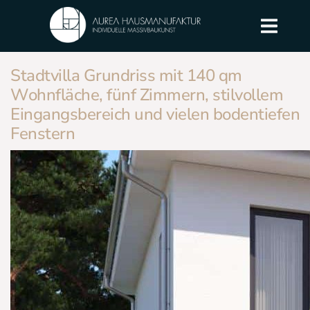
Stadtvilla Grundriss mit 140 qm
Wohnfläche, fünf Zimmern, stilvollem
Eingangsbereich und vielen bodentiefen
Fenstern