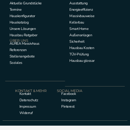
Aktuelle Grundstücke
Ausstattung
Termine
Energieeffizienz
Hauskonfigurator
Massivbauweise
Hauskatalog
Kellerbau
Unsere Lösungen
Smart Home
Hausbau Ratgeber
Außenanlagen
ÜBER UNS
Sicherheit
AUREA Massivhaus
Hausbau Kosten
Referenzen
TÜV-Prüfung
Stellenangebote
Hausbau glossar
Soziales
KONTAKT & MEHR
SOCIAL MEDIA
Kontakt
Facebook
Datenschutz
Instagram
Impressum
Pinterest
Widerruf