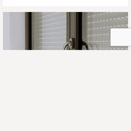
UNSER ANGEBOT
Was unsere Smart Home
Angebote beinhalten
Unser Smart Home Angebot bieten wir