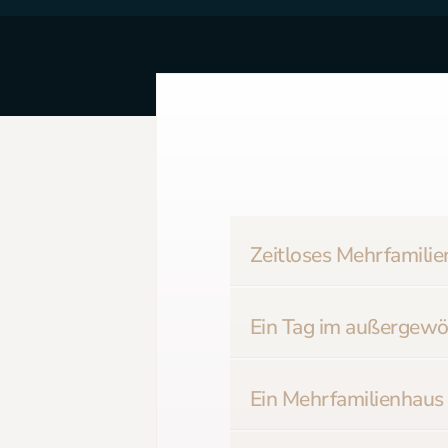
Zeitloses Mehrfamilien
Ein Tag im außergewö
Ein Mehrfamilienhaus 