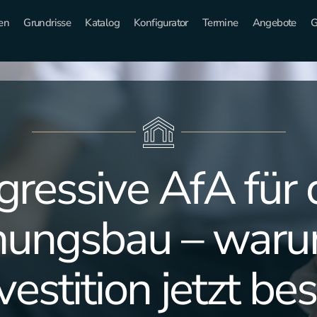
en
Grundrisse
Katalog
Konfigurator
Termine
Angebote
G
ressive AfA für
ungsbau – warum
vestition jetzt b