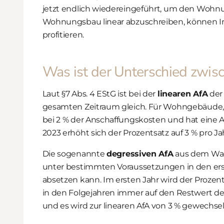
jetzt endlich wiedereingeführt, um den Wohnu
Wohnungsbau linear abzuschreiben, können In
profitieren.
Was ist der Unterschied zwisc
Laut §7 Abs. 4 EStG ist bei der
linearen AfA
der 
gesamten Zeitraum gleich. Für Wohngebäude, d
bei 2 % der Anschaffungskosten und hat eine
2023 erhöht sich der Prozentsatz auf 3 % pro Ja
Die sogenannte
degressiven AfA
aus dem Wac
unter bestimmten Voraussetzungen in den ers
absetzen kann. Im ersten Jahr wird der Proze
in den Folgejahren immer auf den Restwert der
und es wird zur linearen AfA von 3 % gewechsel