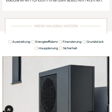
Baudarlehen rundum finanziell absichern können.
MEHR HAUSBAU WISSEN
Ausstattung
Energieeffizienz
Finanzierung
Grundstück
Hausplanung
Sicherheit
AI