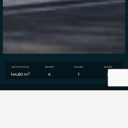
WOHNFLÄCHE
ZIMMER
ETAGEN
BÄDER
2
144,80 m
4
1
2