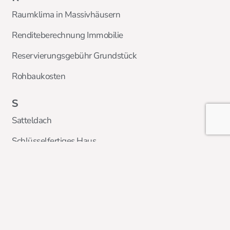
Raumklima in Massivhäusern
Renditeberechnung Immobilie
Reservierungsgebühr Grundstück
Rohbaukosten
S
Satteldach
Schlüsselfertiges Haus
Smart Home
Sonderabschreibung Mietwohnungsneubau
Stadtvilla
T