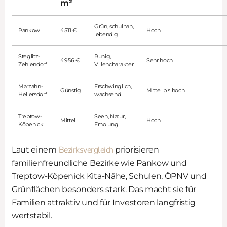
m²
Grün, schulnah,
Pankow
4.511 €
Hoch
lebendig
Steglitz-
Ruhig,
4.956 €
Sehr hoch
Zehlendorf
Villencharakter
Marzahn-
Erschwinglich,
Günstig
Mittel bis hoch
Hellersdorf
wachsend
Treptow-
Seen, Natur,
Mittel
Hoch
Köpenick
Erholung
Bezirksvergleich
Laut einem
priorisieren
familienfreundliche Bezirke wie Pankow und
Treptow-Köpenick Kita-Nähe, Schulen, ÖPNV und
Grünflächen besonders stark. Das macht sie für
Familien attraktiv und für Investoren langfristig
wertstabil.