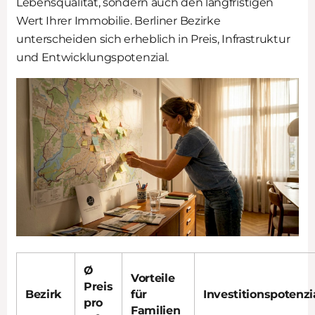
Lebensqualität, sondern auch den langfristigen
Wert Ihrer Immobilie. Berliner Bezirke
unterscheiden sich erheblich in Preis, Infrastruktur
und Entwicklungspotenzial.
Ø
Vorteile
Preis
Bezirk
für
Investitionspotenzi
pro
Familien