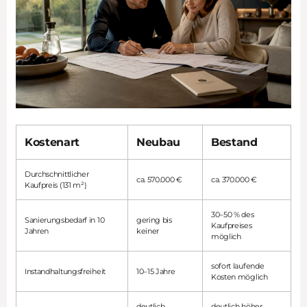
Kostenart
Neubau
Bestand
Durchschnittlicher
ca. 570.000 €
ca. 370.000 €
Kaufpreis (131 m²)
30–50 % des
Sanierungsbedarf in 10
gering bis
Kaufpreises
Jahren
keiner
möglich
sofort laufende
Instandhaltungsfreiheit
10–15 Jahre
Kosten möglich
deutlich
deutlich höher