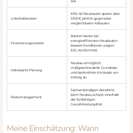
aus.
KfW-40-Neubauten sparen über
Unterhaltskosten
3.100 € jährlich gegenüber
vergleichbaren Altbauten.
Banken bieten bei
energieeffizienten Neubauten
Finanzierungsvorteile
bessere Konditionen wegen
ESG-Konformität.
Neubau ermöglicht
maßgeschneiderte Grundrisse
Individuelle Planung
und barrierefreie Konzepte von
Anfang an.
Sachverständigen-Abnahme
beim Neubau schützt innerhalb
Risikomanagement
der fünfjährigen
Gewährleistungsfrist.
Meine Einschätzung: Wann